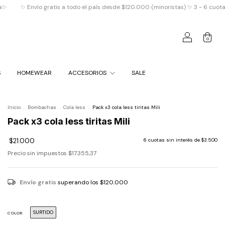
o gratis a todo el país desde $120.000 (minoristas) ✨ 3 - 6 cuotas ¡Sin interé
0
S
HOMEWEAR
ACCESORIOS
SALE
Inicio
.
Bombachas
.
Cola less
.
Pack x3 cola less tiritas Mili
Pack x3 cola less tiritas Mili
$21.000
6
cuotas sin interés de
$3.500
Precio sin impuestos
$17.355,37
Envío gratis
superando los
$120.000
SURTIDO
COLOR