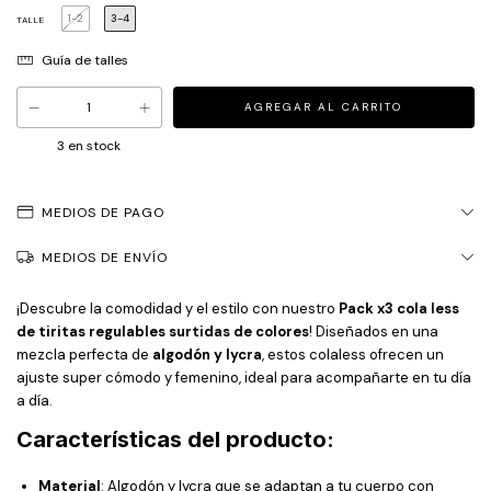
1-2
3-4
TALLE
Guía de talles
3
en stock
MEDIOS DE PAGO
MEDIOS DE ENVÍO
¡Descubre la comodidad y el estilo con nuestro
Pack x3 cola less
de tiritas regulables surtidas de colores
! Diseñados en una
mezcla perfecta de
algodón y lycra
, estos colaless ofrecen un
ajuste super cómodo y femenino, ideal para acompañarte en tu día
a día.
Características del producto:
Material
: Algodón y lycra que se adaptan a tu cuerpo con