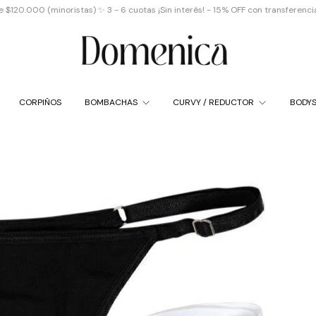
inoristas) ✨ 3 - 6 cuotas ¡Sin interés! - 15% OFF con transferencia✨
✨ Enví
CORPIÑOS
BOMBACHAS
CURVY / REDUCTOR
BODY