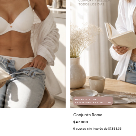
HASTA 20% OFF
COMPRANDO EN CANTIDAD
Conjunto Roma
$47.000
6
cuotas sin interés de
$7.833,33