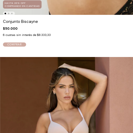
HASTA 20% OFF
COMPRANDO EN CANTIDAD
Conjunto Biscayne
$50.000
6
cuotas sin interés de
$8.333,33
COMPRAR