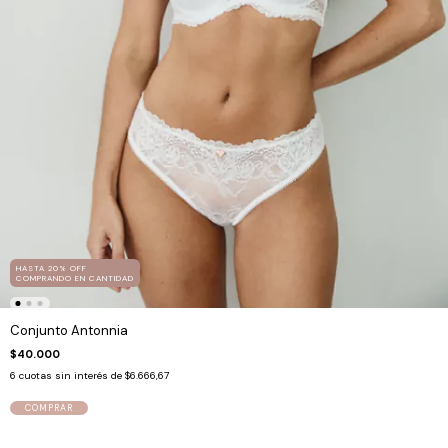
HASTA 20% OFF
COMPRANDO EN CANTIDAD
Conjunto Antonnia
$40.000
6
cuotas sin interés de
$6.666,67
COMPRAR