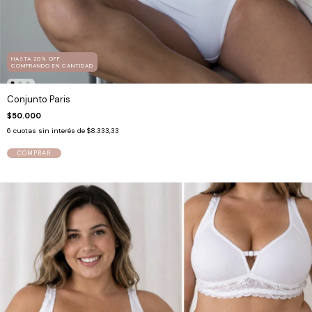
HASTA 20% OFF
COMPRANDO EN CANTIDAD
Conjunto Paris
$50.000
6
cuotas sin interés de
$8.333,33
COMPRAR