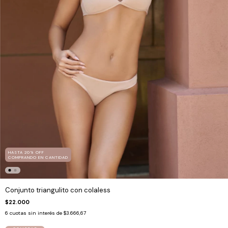
HASTA 20% OFF
COMPRANDO EN CANTIDAD
Conjunto triangulito con colaless
$22.000
6
cuotas sin interés de
$3.666,67