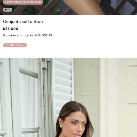
COMPRANDO EN CANTIDAD
Conjunto soft cotton
$26.000
6
cuotas sin interés de
$4.333,33
COMPRAR