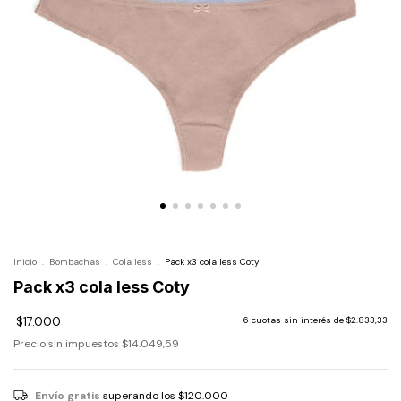
Inicio
.
Bombachas
.
Cola less
.
Pack x3 cola less Coty
Pack x3 cola less Coty
$17.000
6
cuotas sin interés de
$2.833,33
Precio sin impuestos
$14.049,59
Envío gratis
superando los
$120.000