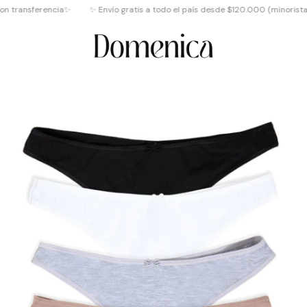
transferencia✨
✨ Envío gratis a todo el país desde $120.000 (minoristas) ✨ 